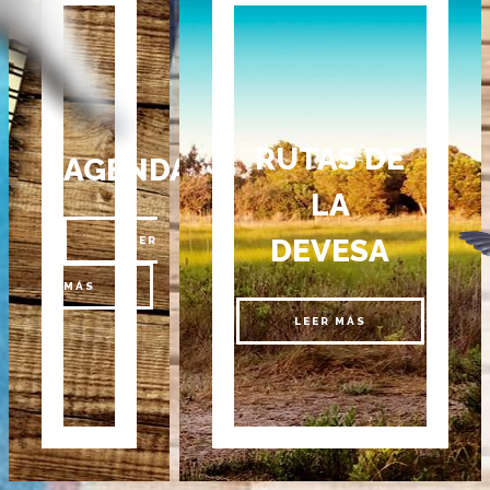
RUTAS DE
AGENDA
LA
DEVESA
LEER
MÁS
LEER MÁS