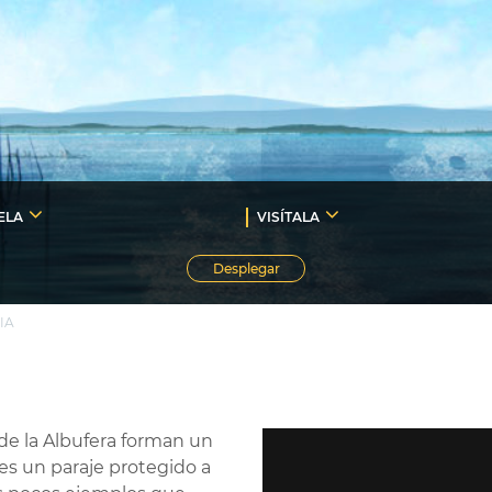
ELA
VISÍTALA
Desplegar
IA
de la Albufera forman un
es un paraje protegido a