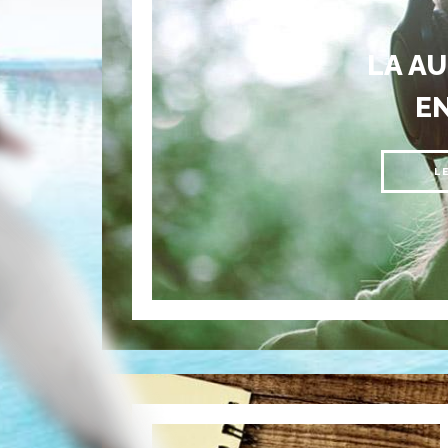
LA A
E
L