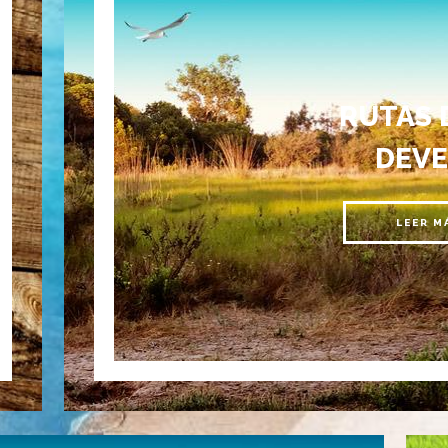
RUTAS 
DEVE
LEER M