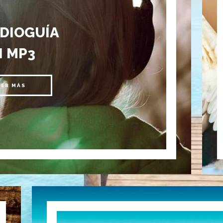
UDIOGUÍA
N MP3
EER MÁS