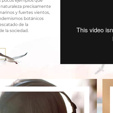
os pocos ejemplos que
la naturaleza precisamente
rinos y fuertes vientos,
n endemismos botánicos
rescatado de la
de la sociedad.