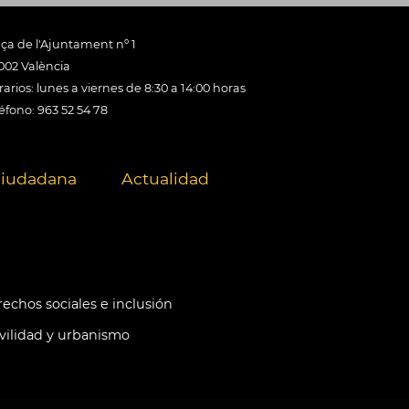
aça de l'Ajuntament nº 1
002 València
arios: lunes a viernes de 8:30 a 14:00 horas
éfono: 963 52 54 78
ciudadana
Actualidad
echos sociales e inclusión
ilidad y urbanismo