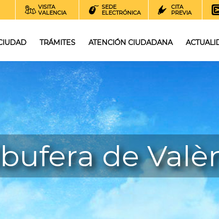
VISITA
SEDE
CITA
VALENCIA
ELECTRÓNICA
PREVIA
 CIUDAD
TRÁMITES
ATENCIÓN CIUDADANA
ACTUALI
lbufera de Valè