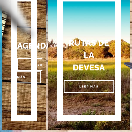
RUTAS DE
AGENDA
LA
DEVESA
LEER
MÁS
LEER MÁS