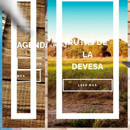
RUTAS DE
AGENDA
LA
DEVESA
LEER
MÁS
LEER MÁS