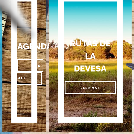
RUTAS DE
AGENDA
LA
DEVESA
LEER
MÁS
LEER MÁS