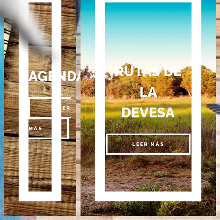
RUTAS DE
AGENDA
LA
DEVESA
LEER
MÁS
LEER MÁS