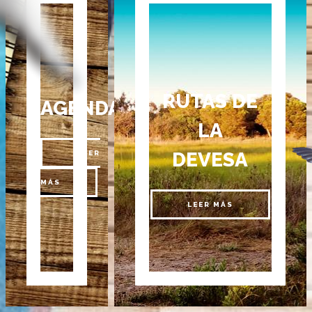
RUTAS DE
AGENDA
LA
DEVESA
LEER
MÁS
LEER MÁS