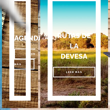
RUTAS DE
AGENDA
LA
DEVESA
LEER
MÁS
LEER MÁS