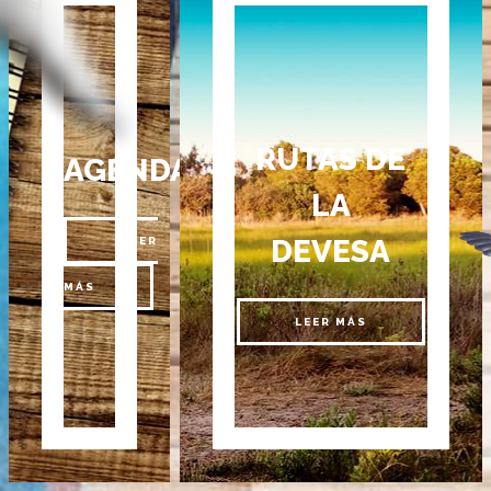
RUTAS DE
AGENDA
LA
DEVESA
LEER
MÁS
LEER MÁS