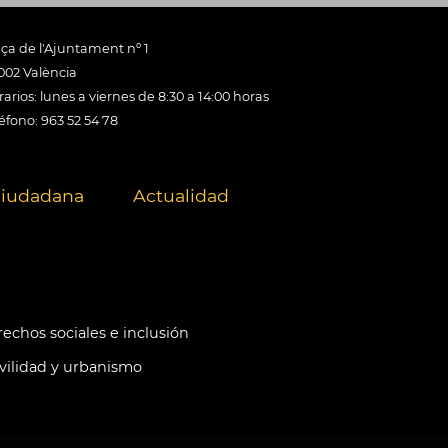
aça de l'Ajuntament nº 1
002 València
arios: lunes a viernes de 8:30 a 14:00 horas
éfono: 963 52 54 78
ciudadana
Actualidad
echos sociales e inclusión
ilidad y urbanismo