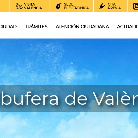
VISITA
SEDE
CITA
VALENCIA
ELECTRÓNICA
PREVIA
 CIUDAD
TRÁMITES
ATENCIÓN CIUDADANA
ACTUALI
lbufera de Valè