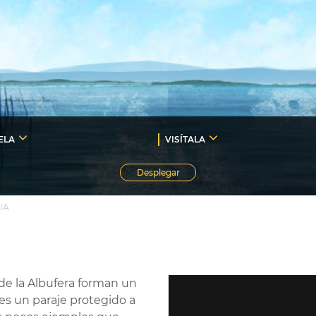
ELA
VISÍTALA
Desplegar
IA
de la Albufera forman un
es un paraje protegido a