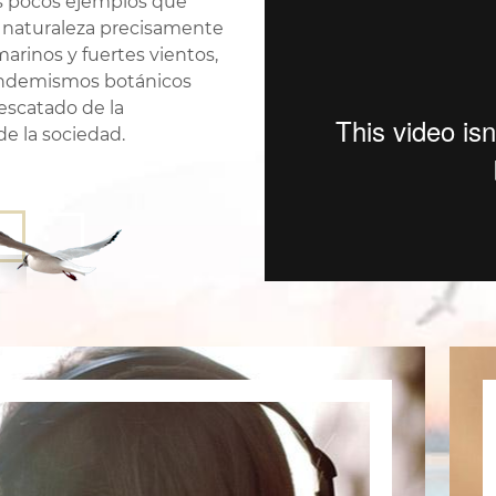
os pocos ejemplos que
la naturaleza precisamente
rinos y fuertes vientos,
n endemismos botánicos
rescatado de la
de la sociedad.