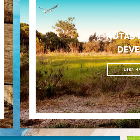
RUTAS 
DEVE
LEER M