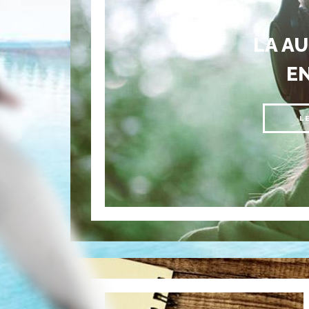
LA A
E
L