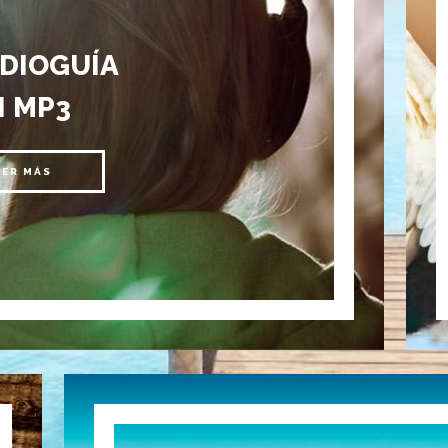
UDIOGUÍA
N MP3
EER MÁS