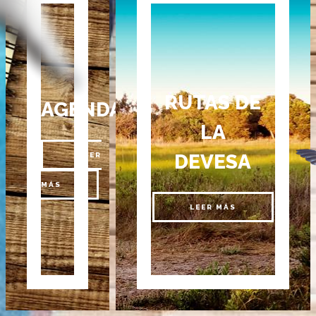
RUTAS DE
AGENDA
LA
DEVESA
LEER
MÁS
LEER MÁS