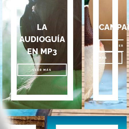
LA
CAMPA
AUDIOGUÍA
LEER
EN MP3
MÁS
LEER MÁS