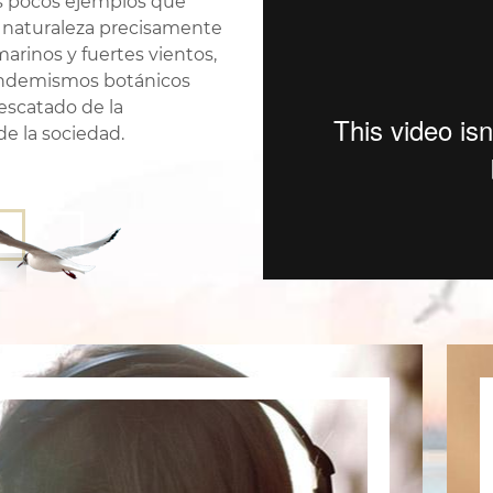
os pocos ejemplos que
la naturaleza precisamente
rinos y fuertes vientos,
n endemismos botánicos
rescatado de la
de la sociedad.