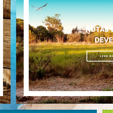
RUTAS 
DEVE
LEER M