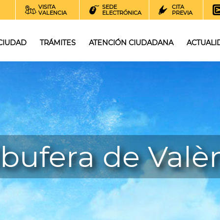
VISITA
SEDE
CITA
VALENCIA
ELECTRÓNICA
PREVIA
 CIUDAD
TRÁMITES
ATENCIÓN CIUDADANA
ACTUALI
lbufera de Valè