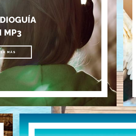
UDIOGUÍA
N MP3
EER MÁS