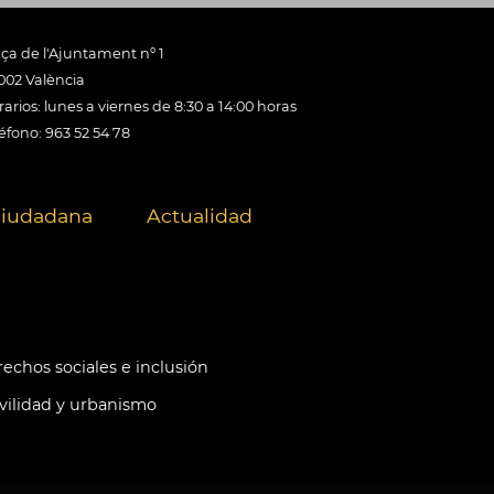
aça de l'Ajuntament nº 1
002 València
arios: lunes a viernes de 8:30 a 14:00 horas
éfono: 963 52 54 78
ciudadana
Actualidad
echos sociales e inclusión
ilidad y urbanismo