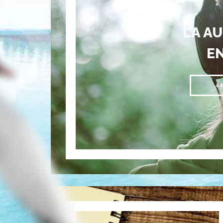
LA A
E
L