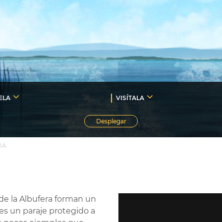
ELA
VISÍTALA
Desplegar
IA
de la Albufera forman un
es un paraje protegido a